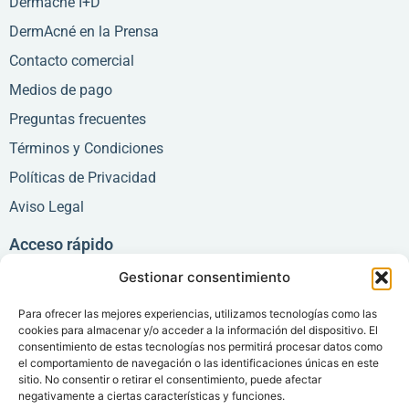
Dermacné I+D
DermAcné en la Prensa
Contacto comercial
Medios de pago
Preguntas frecuentes
Términos y Condiciones
Políticas de Privacidad
Aviso Legal
Acceso rápido
Gestionar consentimiento
Consentimiento Informado
Carta de Derechos y deberes
Para ofrecer las mejores experiencias, utilizamos tecnologías como las
cookies para almacenar y/o acceder a la información del dispositivo. El
Acceso pacientes
consentimiento de estas tecnologías nos permitirá procesar datos como
el comportamiento de navegación o las identificaciones únicas en este
Área Médica
sitio. No consentir o retirar el consentimiento, puede afectar
negativamente a ciertas características y funciones.
Área Administrativa