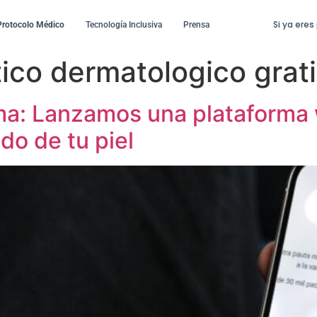
Si ya eres
Protocolo Médico
Tecnología Inclusiva
Prensa
ico dermatologico grat
a: Lanzamos una plataforma 
do de tu piel