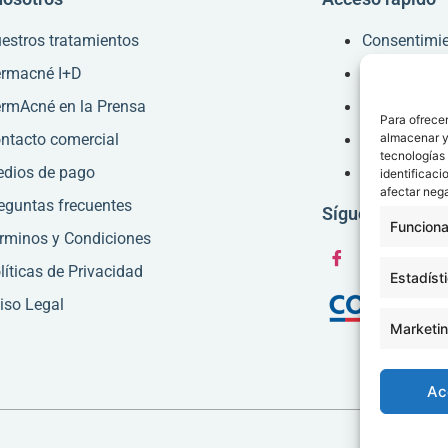
estros tratamientos
Consentimi
rmacné I+D
Carta de De
rmAcné en la Prensa
Acceso paci
Para ofrecer
almacenar y/
ntacto comercial
Área Médic
tecnologías
dios de pago
Área Admini
identificaci
afectar nega
eguntas frecuentes
Síguenos
Funciona
rminos y Condiciones
líticas de Privacidad
Estadíst
iso Legal
Marketi
Ac