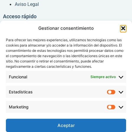
Aviso Legal
Acceso rápido
Gestionar consentimiento
Consentimiento Informado
Carta de Derechos y deberes
Para ofrecer las mejores experiencias, utilizamos tecnologías como las
cookies para almacenar y/o acceder a la información del dispositivo. El
Acceso pacientes
consentimiento de estas tecnologías nos permitirá procesar datos como
el comportamiento de navegación o las identificaciones únicas en este
Área Médica
sitio. No consentir o retirar el consentimiento, puede afectar
negativamente a ciertas características y funciones.
Área Administrativa
Funcional
Siempre activo
Síguenos
Estadísticas
Marketing
Aceptar